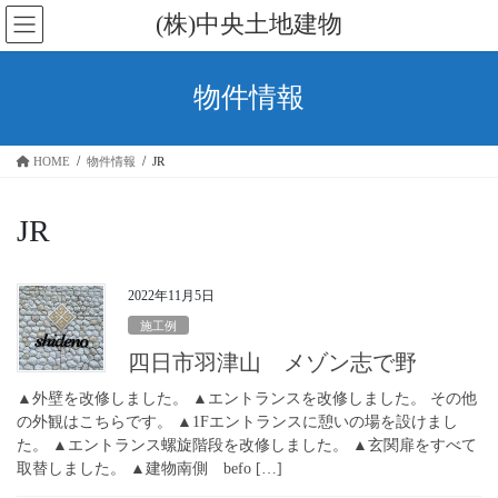
コ
ナ
(株)中央土地建物
ン
ビ
テ
ゲ
ン
ー
物件情報
ツ
シ
に
ョ
移
ン
HOME
物件情報
JR
動
に
移
動
JR
2022年11月5日
施工例
四日市羽津山 メゾン志で野
▲外壁を改修しました。 ▲エントランスを改修しました。 その他
の外観はこちらです。 ▲1Fエントランスに憩いの場を設けまし
た。 ▲エントランス螺旋階段を改修しました。 ▲玄関扉をすべて
取替しました。 ▲建物南側 befo […]