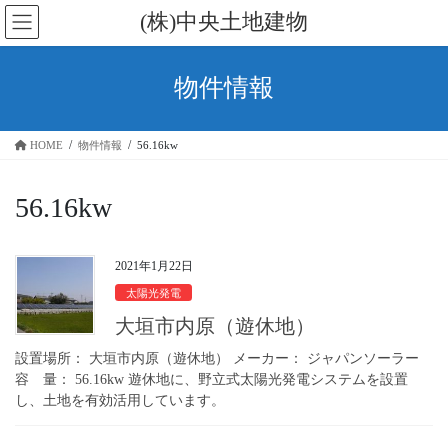
コ
ナ
(株)中央土地建物
ン
ビ
テ
ゲ
ン
ー
物件情報
ツ
シ
に
ョ
移
ン
HOME
物件情報
56.16kw
動
に
移
動
56.16kw
2021年1月22日
太陽光発電
大垣市内原（遊休地）
設置場所： 大垣市内原（遊休地） メーカー： ジャパンソーラー
容 量： 56.16kw 遊休地に、野立式太陽光発電システムを設置
し、土地を有効活用しています。