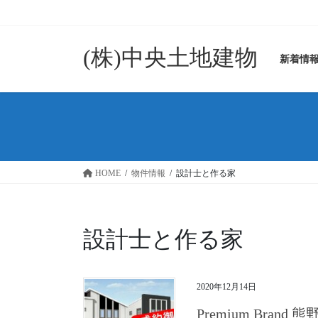
コ
ナ
ン
ビ
テ
ゲ
(株)中央土地建物
ン
ー
新着情
ツ
シ
に
ョ
移
ン
動
に
移
動
HOME
物件情報
設計士と作る家
設計士と作る家
2020年12月14日
Premium Brand