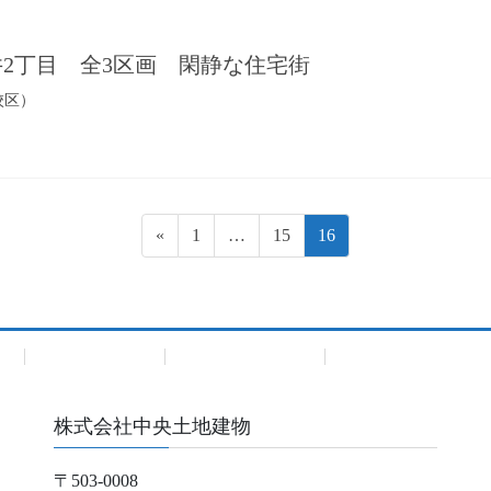
nd 大井2丁目 全3区画 閑静な住宅街
校区）
ペ
ペ
ペ
«
1
…
15
16
ー
ー
ー
ジ
ジ
ジ
建
Premium Bland
Premium Bland住宅
株式会社中央土地建物
〒503-0008