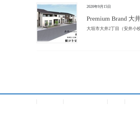
2020年9月15日
Premium Bra
大垣市大井2丁目（安井小
投
稿
ナ
ビ
会社概要
個人情報保護方針
TOP
一戸
ゲ
ー
シ
ョ