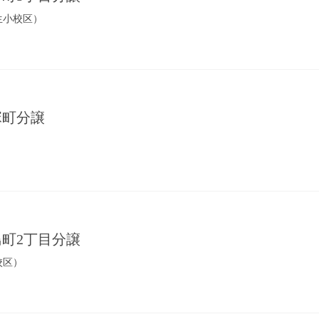
生小校区）
 三塚町分譲
 千鳥町2丁目分譲
校区）