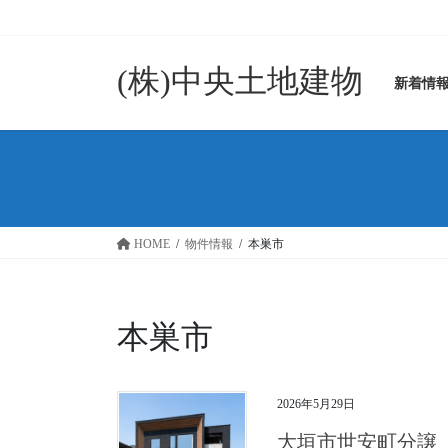
コ
ナ
ン
ビ
テ
ゲ
(株)中央土地建物
ン
ー
新着情
ツ
シ
に
ョ
移
ン
動
に
移
動
HOME
物件情報
本巣市
本巣市
2026年5月29日
大垣市世安町分