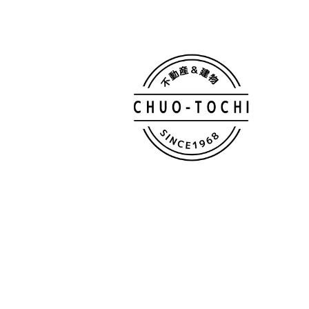
シ
ョ
ン