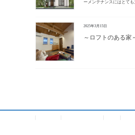
ーメンテナンスにはとても
2025年3月15日
～ロフトのある
投
稿
ナ
ビ
会社概要
個人情報保護方針
TOP
一戸
ゲ
ー