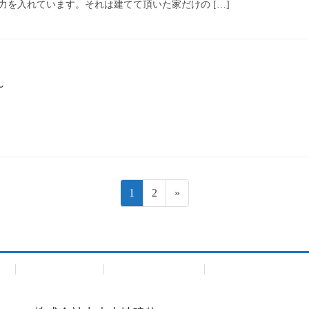
力を入れています。それは建てて頂いた家だけの […]
家～
ペ
ペ
1
2
»
ー
ー
ジ
ジ
建
Premium Bland
Premium Bland住宅