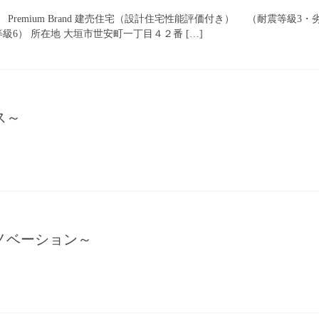
Premium Brand 建売住宅（設計住宅性能評価付き） （耐震等級
級6） 所在地 大垣市世安町一丁目４２番 […]
ンス～
リノベーション～