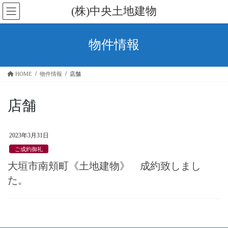
コ
ナ
(株)中央土地建物
ン
ビ
テ
ゲ
ン
ー
物件情報
ツ
シ
に
ョ
移
ン
HOME
物件情報
店舗
動
に
移
動
店舗
2023年3月31日
ご成約御礼
大垣市南頬町《土地建物》 成約致しまし
た。