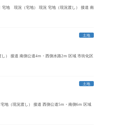
 地目 宅地 現況（宅地） 現況 宅地（現況渡し） 接道 南
土地
況渡し） 接道 南側公道4ｍ・西側水路2ｍ 区域 市街化区
土地
現況 宅地（現況渡し） 接道 西側公道5ｍ・南側6ｍ 区域