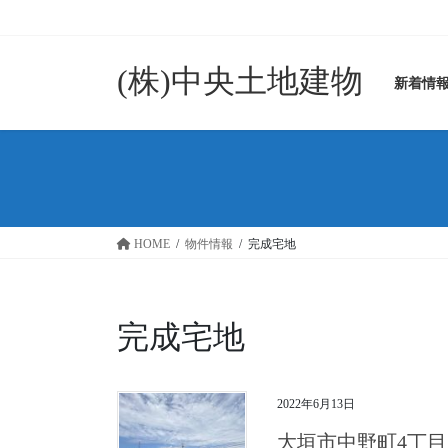
コ
ナ
ン
ビ
テ
ゲ
(株)中央土地建物
ン
ー
新着情
ツ
シ
に
ョ
移
ン
動
に
移
動
HOME
物件情報
完成宅地
完成宅地
2022年6月13日
大垣市中野町4