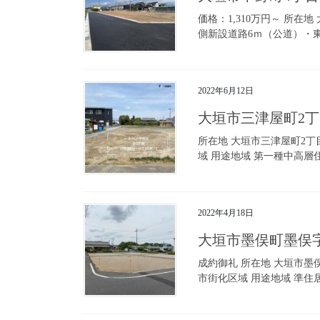
価格：1,310万円～ 所在地
側新設道路6ｍ（公道）・東側
2022年6月12日
大垣市三津屋町2
所在地 大垣市三津屋町2丁目
域 用途地域 第一種中高層住居
2022年4月18日
大垣市墨俣町墨
成約御礼 所在地 大垣市墨俣
市街化区域 用途地域 準住居地