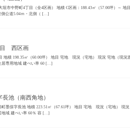
 大垣市中野町4丁目（全4区画） 地積 C区画：188.43㎡（57.00坪）～
公道5.04ｍ・北側（ […]
丁目 西区画
 地積 198.35㎡（60.00坪） 地目 宅地 現況（宅地） 現況 宅地（現
専用地域 建ぺい率 60 […]
俣字長池（南西角地）
町墨俣字長池 地積 223.51㎡（67.61坪） 地目 宅地 現況（宅地） 
域 建ぺい率 60％ 容 […]