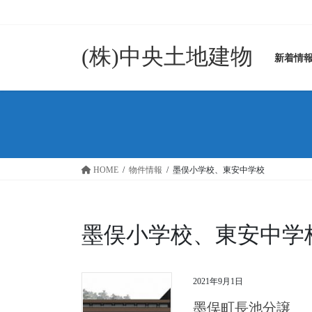
コ
ナ
ン
ビ
テ
ゲ
(株)中央土地建物
ン
ー
新着情
ツ
シ
に
ョ
移
ン
動
に
移
動
HOME
物件情報
墨俣小学校、東安中学校
墨俣小学校、東安中学
2021年9月1日
墨俣町長池分譲