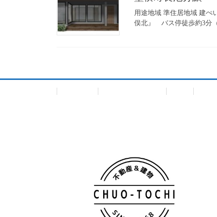
用途地域 準住居地域 建ぺい
俣北』 バス停徒歩約3分（約
会社概要
個人情報保護方針
TOP
一戸