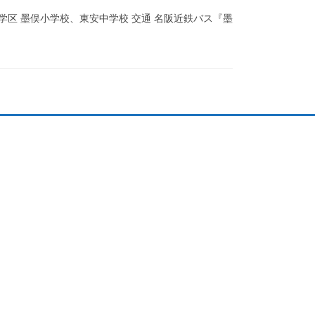
ス 学区 墨俣小学校、東安中学校 交通 名阪近鉄バス『墨