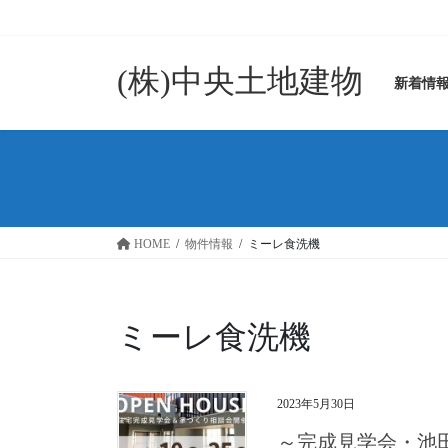
コ
ナ
ン
ビ
テ
ゲ
(株)中央土地建物
ン
ー
新着情
ツ
シ
に
ョ
移
ン
動
に
移
動
HOME
物件情報
ミーレ食洗機
ミーレ食洗機
2023年5月30日
～完成見学会・池