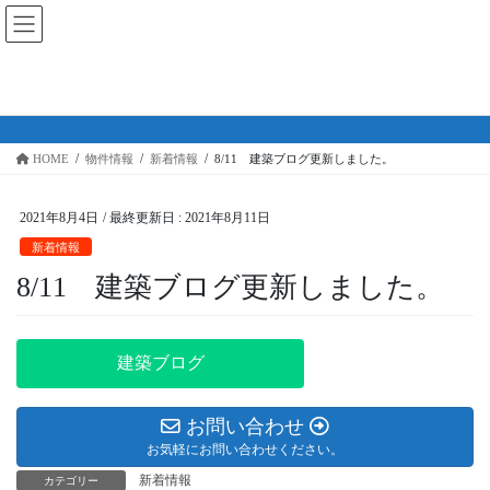
コ
ナ
(株)中央土地建物
ン
ビ
テ
ゲ
ン
ー
物件情報
ツ
シ
に
ョ
移
ン
HOME
物件情報
新着情報
8/11 建築ブログ更新しました。
動
に
移
動
2021年8月4日
/ 最終更新日 :
2021年8月11日
新着情報
8/11 建築ブログ更新しました。
建築ブログ
お問い合わせ
お気軽にお問い合わせください。
新着情報
カテゴリー