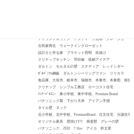
注文住宅
アイカポストフォーム
タグ
ランドリースペース
ローラーストーン
ニッチ
リノベーション
勘太君
神間取り
人工芝
オリジナル洗面化粧台
ガレージハウス
ガス乾燥機
塗り壁
エコカラット
セラミックキッチン
アイランドキッチン
アンティーク照明
グレージュ
古民家再生
ウォークインクローゼット
設計士と作る家
ブラケット照明
吹抜け
クリナップキッチン
羽目板
収納アイデア
ダルトン
モルタルの壁
ステディア
レッドシダー
ｶﾞﾙﾊﾞﾆｳﾑ鋼鈑
ダルトンシーリングファン
リリカラ
食品庫、大垣市、岐阜市、瑞穂市、本巣市、本巣郡、揖斐
クリナップ
シンプル工務店
ローコスト住宅
ｲﾝﾅｰﾊﾞﾙｺﾆｰ
東小学校、東中学校、Premium Brand
パナソニック製
下がり天井
アイアン手摺
タイル壁
ヌック
北小学校、北中学校、PremiumBrand、注文住宅、分譲住宅、
オリジナル家具
壁掛けYV
揖斐郡
グレーの壁
パナソニック、ZEH
7.1kw
アイカ
幹太君