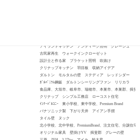
太陽光発電
、
戸建
、
土地活用
カテゴリー
注文住宅
アイカポストフォーム
タグ
ランドリースペース
ローラーストーン
ニッチ
リノベーション
勘太君
神間取り
人工芝
オリジナル洗面化粧台
ガレージハウス
ガス乾燥機
塗り壁
エコカラット
セラミックキッチン
アイランドキッチン
アンティーク照明
グレージュ
古民家再生
ウォークインクローゼット
設計士と作る家
ブラケット照明
吹抜け
クリナップキッチン
羽目板
収納アイデア
ダルトン
モルタルの壁
ステディア
レッドシダー
ｶﾞﾙﾊﾞﾆｳﾑ鋼鈑
ダルトンシーリングファン
リリカラ
食品庫、大垣市、岐阜市、瑞穂市、本巣市、本巣郡、揖斐
クリナップ
シンプル工務店
ローコスト住宅
ｲﾝﾅｰﾊﾞﾙｺﾆｰ
東小学校、東中学校、Premium Brand
パナソニック製
下がり天井
アイアン手摺
タイル壁
ヌック
北小学校、北中学校、PremiumBrand、注文住宅、分譲住宅、
オリジナル家具
壁掛けYV
揖斐郡
グレーの壁
三菱、ZEH
3.27kw
アイカ
幹太君