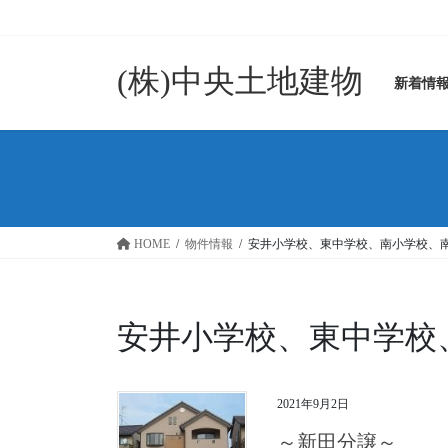
コ
ナ
ン
ビ
テ
ゲ
(株)中央土地建物
ン
ー
新着情
ツ
シ
に
ョ
移
ン
動
に
移
動
HOME
物件情報
安井小学校、東中学校、南小学校、南中学校
安井小学校、東中学校、南
2021年9月2日
～新田分譲～